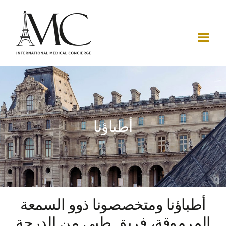
Ski
t
conten
أطباؤنا
أطباؤنا ومتخصصونا ذوو السمعة
المرموقة، فريق طبي من الدرجة