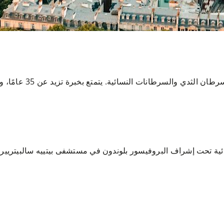
سائية. يتمتع بخبرة تزيد عن 35 عامًا، وهو معروف بخبرته والتزامه بصحة المرأة.
ة تحت إشراف البروفيسور بلوندون في مستشفى بيتييه سالبيتريير