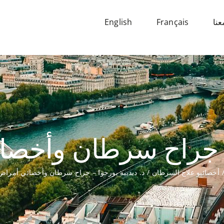
نا
Français
English
 – جراح سرطان وأخصا
أخصائيو علاج السرطان
د. ديدييه بورجوا – جراح سرطان وأخصائي أمراض 