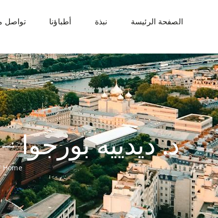
Ski
t
الصفحة الرئيسة
نبذة
أطباؤنا
تواصل مع
conten
د. ديدييه بورجوا
Home